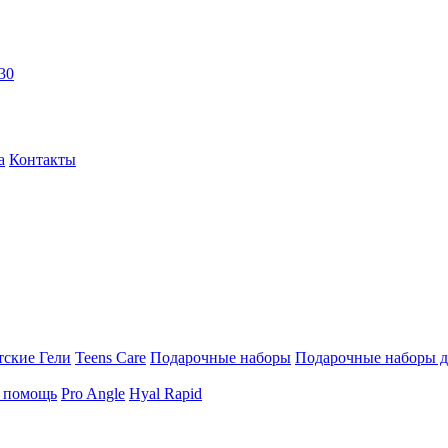
30
а
Контакты
тские Гели
Teens Care
Подарочные наборы
Подарочные наборы д
я помощь
Pro Angle
Hyal Rapid