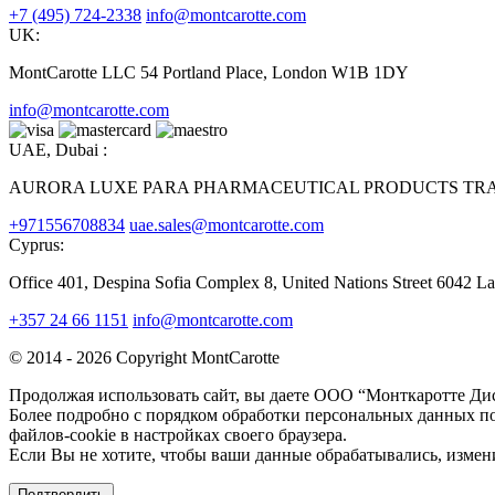
+7 (495) 724-2338
info@montcarotte.com
UK:
MontCarotte LLC 54 Portland Place, London W1B 1DY
info@montcarotte.com
UAE, Dubai :
AURORA LUXE PARA PHARMACEUTICAL PRODUCTS TRAD
+971556708834
uae.sales@montcarotte.com
Cyprus:
Office 401, Despina Sofia Complex 8, United Nations Street 6042 L
+357 24 66 1151
info@montcarotte.com
© 2014 - 2026 Copyright MontCarotte
Продолжая использовать сайт, вы даете ООО “Монткаротте Дис
Более подробно с порядком обработки персональных данных по
файлов-cookie в настройках своего браузера.
Если Вы не хотите, чтобы ваши данные обрабатывались, измени
Подтвердить