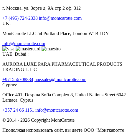
г. Москва, ул. Зорге д. 9А стр 2 оф. 312
+7 (495) 724-2338
info@montcarotte.com
UK:
MontCarotte LLC 54 Portland Place, London W1B 1DY
info@montcarotte.com
UAE, Dubai :
AURORA LUXE PARA PHARMACEUTICAL PRODUCTS
TRADING L.L.C
+971556708834
uae.sales@montcarotte.com
Cyprus:
Office 401, Despina Sofia Complex 8, United Nations Street 6042
Larnaca, Cyprus
+357 24 66 1151
info@montcarotte.com
© 2014 - 2026 Copyright MontCarotte
Продолжая использовать сайт, вы даете ООО “Монткаротте