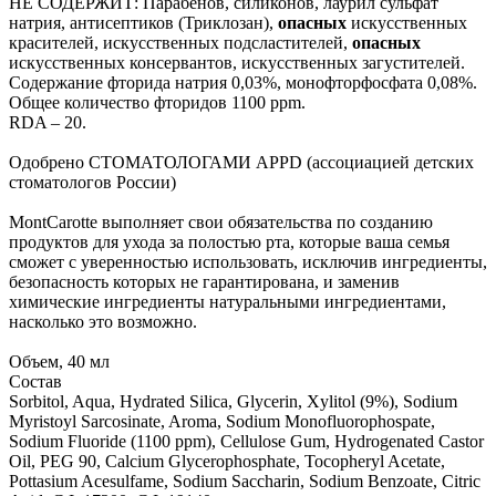
НЕ СОДЕРЖИТ: Парабенов, силиконов, лаурил сульфат
натрия, антисептиков (Триклозан),
опасных
искусственных
красителей, искусственных подсластителей,
опасных
искусственных консервантов, искусственных загустителей.
Содержание фторида натрия 0,03%, монофторфосфата 0,08%.
Общее количество фторидов 1100 ppm.
RDA – 20.
Одобрено СТОМАТОЛОГАМИ APPD (ассоциацией детских
стоматологов России)
MontCarotte выполняет свои обязательства по созданию
продуктов для ухода за полостью рта, которые ваша семья
сможет с уверенностью использовать, исключив ингредиенты,
безопасность которых не гарантирована, и заменив
химические ингредиенты натуральными ингредиентами,
насколько это возможно.
Объем, 40 мл
Состав
Sorbitol, Aqua, Hydrated Silica, Glycerin, Xylitol (9%), Sodium
Myristoyl Sarcosinate, Aroma, Sodium Monofluorophospate,
Sodium Fluoride (1100 ppm), Cellulose Gum, Hydrogenated Castor
Oil, PEG 90, Calcium Glycerophosphate, Tocopheryl Acetate,
Pottasium Acesulfame, Sodium Saccharin, Sodium Benzoate, Citric