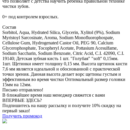
что позволяет с детства научить ребенка правильной технике
чистки зубов.
0+ под контролем взрослых.
Состав
Sorbitol, Aqua, Hydrated Silica, Glycerin, Xylitol (9%), Sodium
Myristoyl Sarcosinate, Aroma, Sodium Monofluorophospate,
Cellulose Gum, Hydrogenated Castor Oil, PEG 90, Calcium
Glycerophosphate, Tocopheryl Acetate, Pottasium Acesulfame,
Sodium Saccharin, Sodium Benzoate, Citric Acid, C.I. 42090, C.I.
19140; Детская зубная кисть 1 шт. "Голубая" "soft" 0,15мм.
1шт. Щетинки имеет толщину 0,15 мм. Высота щетинок кисти
7,6 мм является идеальной и обоснованной с практической
точки зрения. Данная высота делает ворс щетины густым и
эффективным во время чистки Оптимальный размер головки
15мм на 12мм.
Письмо отправлено!
В ближайшее время наш менеджер свяжется с вами
ВПЕРВЫЕ ЗДЕСЬ?
Подпишитесь на нашу рассылку и получите 10% скидку на
первый заказ!
Получить промокод