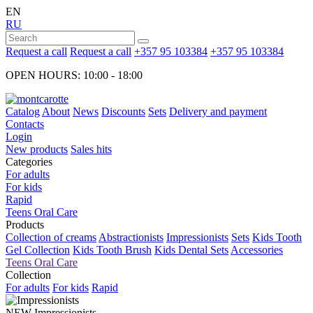
EN
RU
Request a call
Request a call
+357 95 103384
+357 95 103384
OPEN HOURS: 10:00 - 18:00
Catalog
About
News
Discounts
Sets
Delivery and payment
Contacts
Login
New products
Sales hits
Categories
For adults
For kids
Rapid
Teens Oral Care
Products
Collection of creams
Abstractionists
Impressionists
Sets
Kids Tooth
Gel Collection
Kids Tooth Brush
Kids Dental Sets
Accessories
Teens Oral Care
Collection
For adults
For kids
Rapid
NEW
Impressionists