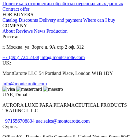
Политика в отношении обработки персональных данных
Contract offer
FOR BUYERS
Catalog
Discounts
Delivery and payment
Where can I buy
COMPANY
About
Reviews
News
Production
Россия:
г. Москва, ул. Зорге д. 9А стр 2 оф. 312
+7 (495) 724-2338
info@montcarotte.com
UK:
MontCarotte LLC 54 Portland Place, London W1B 1DY
info@montcarotte.com
UAE, Dubai :
AURORA LUXE PARA PHARMACEUTICAL PRODUCTS
TRADING L.L.C
+971556708834
uae.sales@montcarotte.com
Cyprus:
Office 401, Despina Sofia Complex 8, United Nations Street 6042