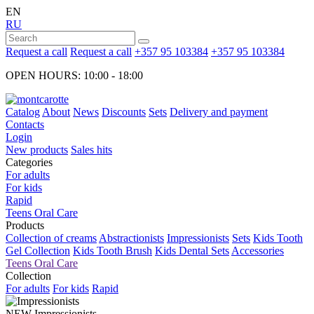
EN
RU
Request a call
Request a call
+357 95 103384
+357 95 103384
OPEN HOURS: 10:00 - 18:00
Catalog
About
News
Discounts
Sets
Delivery and payment
Contacts
Login
New products
Sales hits
Categories
For adults
For kids
Rapid
Teens Oral Care
Products
Collection of creams
Abstractionists
Impressionists
Sets
Kids Tooth
Gel Collection
Kids Tooth Brush
Kids Dental Sets
Accessories
Teens Oral Care
Collection
For adults
For kids
Rapid
NEW
Impressionists