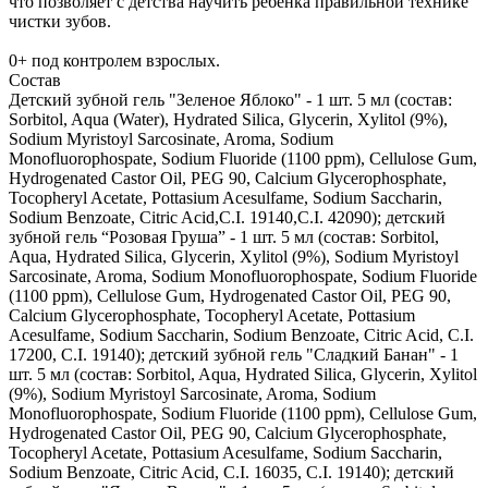
что позволяет с детства научить ребенка правильной технике
чистки зубов.
0+ под контролем взрослых.
Состав
Детский зубной гель "Зеленое Яблоко" - 1 шт. 5 мл (состав:
Sorbitol, Aqua (Water), Hydrated Silica, Glycerin, Xylitol (9%),
Sodium Myristoyl Sarcosinate, Aroma, Sodium
Monofluorophospate, Sodium Fluoride (1100 ppm), Cellulose Gum,
Hydrogenated Castor Oil, PEG 90, Calcium Glycerophosphate,
Tocopheryl Acetate, Pottasium Acesulfame, Sodium Saccharin,
Sodium Benzoate, Citric Acid,C.I. 19140,C.I. 42090); детский
зубной гель “Розовая Груша” - 1 шт. 5 мл (состав: Sorbitol,
Aqua, Hydrated Silica, Glycerin, Xylitol (9%), Sodium Myristoyl
Sarcosinate, Aroma, Sodium Monofluorophospate, Sodium Fluoride
(1100 ppm), Cellulose Gum, Hydrogenated Castor Oil, PEG 90,
Calcium Glycerophosphate, Tocopheryl Acetate, Pottasium
Acesulfame, Sodium Saccharin, Sodium Benzoate, Citric Acid, C.I.
17200, C.I. 19140); детский зубной гель "Сладкий Банан" - 1
шт. 5 мл (состав: Sorbitol, Aqua, Hydrated Silica, Glycerin, Xylitol
(9%), Sodium Myristoyl Sarcosinate, Aroma, Sodium
Monofluorophospate, Sodium Fluoride (1100 ppm), Cellulose Gum,
Hydrogenated Castor Oil, PEG 90, Calcium Glycerophosphate,
Tocopheryl Acetate, Pottasium Acesulfame, Sodium Saccharin,
Sodium Benzoate, Citric Acid, C.I. 16035, C.I. 19140); детский