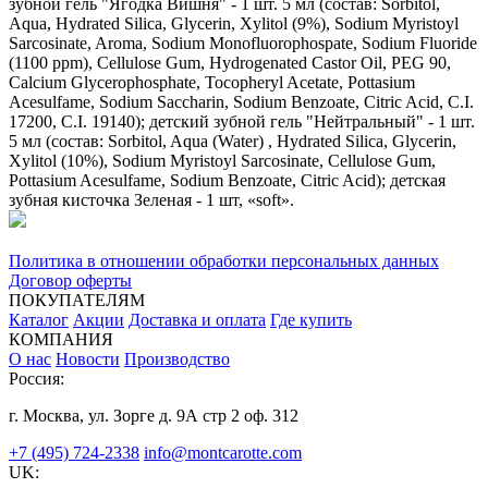
зубной гель "Ягодка Вишня" - 1 шт. 5 мл (состав: Sorbitol,
Aqua, Hydrated Silica, Glycerin, Xylitol (9%), Sodium Myristoyl
Sarcosinate, Aroma, Sodium Monofluorophospate, Sodium Fluoride
(1100 ppm), Cellulose Gum, Hydrogenated Castor Oil, PEG 90,
Calcium Glycerophosphate, Tocopheryl Acetate, Pottasium
Acesulfame, Sodium Saccharin, Sodium Benzoate, Citric Acid, C.I.
17200, C.I. 19140); детский зубной гель "Нейтральный" - 1 шт.
5 мл (состав: Sorbitol, Aqua (Water) , Hydrated Silica, Glycerin,
Xylitol (10%), Sodium Myristoyl Sarcosinate, Cellulose Gum,
Pottasium Acesulfame, Sodium Benzoate, Citric Acid); детская
зубная кисточка Зеленая - 1 шт, «soft».
Политика в отношении обработки персональных данных
Договор оферты
ПОКУПАТЕЛЯМ
Каталог
Акции
Доставка и оплата
Где купить
КОМПАНИЯ
О нас
Новости
Производство
Россия:
г. Москва, ул. Зорге д. 9А стр 2 оф. 312
+7 (495) 724-2338
info@montcarotte.com
UK: