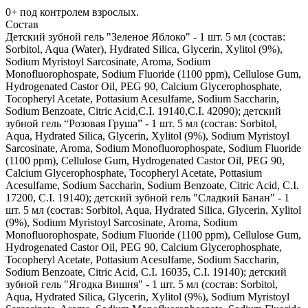
0+ под контролем взрослых.
Состав
Детский зубной гель "Зеленое Яблоко" - 1 шт. 5 мл (состав:
Sorbitol, Aqua (Water), Hydrated Silica, Glycerin, Xylitol (9%),
Sodium Myristoyl Sarcosinate, Aroma, Sodium
Monofluorophospate, Sodium Fluoride (1100 ppm), Cellulose Gum,
Hydrogenated Castor Oil, PEG 90, Calcium Glycerophosphate,
Tocopheryl Acetate, Pottasium Acesulfame, Sodium Saccharin,
Sodium Benzoate, Citric Acid,C.I. 19140,C.I. 42090); детский
зубной гель “Розовая Груша” - 1 шт. 5 мл (состав: Sorbitol,
Aqua, Hydrated Silica, Glycerin, Xylitol (9%), Sodium Myristoyl
Sarcosinate, Aroma, Sodium Monofluorophospate, Sodium Fluoride
(1100 ppm), Cellulose Gum, Hydrogenated Castor Oil, PEG 90,
Calcium Glycerophosphate, Tocopheryl Acetate, Pottasium
Acesulfame, Sodium Saccharin, Sodium Benzoate, Citric Acid, C.I.
17200, C.I. 19140); детский зубной гель "Сладкий Банан" - 1
шт. 5 мл (состав: Sorbitol, Aqua, Hydrated Silica, Glycerin, Xylitol
(9%), Sodium Myristoyl Sarcosinate, Aroma, Sodium
Monofluorophospate, Sodium Fluoride (1100 ppm), Cellulose Gum,
Hydrogenated Castor Oil, PEG 90, Calcium Glycerophosphate,
Tocopheryl Acetate, Pottasium Acesulfame, Sodium Saccharin,
Sodium Benzoate, Citric Acid, C.I. 16035, C.I. 19140); детский
зубной гель "Ягодка Вишня" - 1 шт. 5 мл (состав: Sorbitol,
Aqua, Hydrated Silica, Glycerin, Xylitol (9%), Sodium Myristoyl