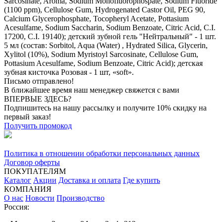
Sarcosinate, Aroma, Sodium Monofluorophospate, Sodium Fluoride
(1100 ppm), Cellulose Gum, Hydrogenated Castor Oil, PEG 90,
Calcium Glycerophosphate, Tocopheryl Acetate, Pottasium
Acesulfame, Sodium Saccharin, Sodium Benzoate, Citric Acid, C.I.
17200, C.I. 19140); детский зубной гель "Нейтральный" - 1 шт.
5 мл (состав: Sorbitol, Aqua (Water) , Hydrated Silica, Glycerin,
Xylitol (10%), Sodium Myristoyl Sarcosinate, Cellulose Gum,
Pottasium Acesulfame, Sodium Benzoate, Citric Acid); детская
зубная кисточка Розовая - 1 шт, «soft».
Письмо отправлено!
В ближайшее время наш менеджер свяжется с вами
ВПЕРВЫЕ ЗДЕСЬ?
Подпишитесь на нашу рассылку и получите 10% скидку на
первый заказ!
Получить промокод
Политика в отношении обработки персональных данных
Договор оферты
ПОКУПАТЕЛЯМ
Каталог
Акции
Доставка и оплата
Где купить
КОМПАНИЯ
О нас
Новости
Производство
Россия: