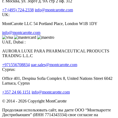
г. Москва, ул. Зорге д. 9А стр 2 оф. 312
+7 (495) 724-2338
info@montcarotte.com
UK:
MontCarotte LLC 54 Portland Place, London W1B 1DY
info@montcarotte.com
UAE, Dubai :
AURORA LUXE PARA PHARMACEUTICAL PRODUCTS
TRADING L.L.C
+971556708834
uae.sales@montcarotte.com
Cyprus:
Office 401, Despina Sofia Complex 8, United Nations Street 6042
Larnaca, Cyprus
+357 24 66 1151
info@montcarotte.com
© 2014 - 2026 Copyright MontCarotte
Продолжая использовать сайт, вы даете ООО “Монткаротте
Дистрибьюшен” (ИНН 7714343334) свое согласие на