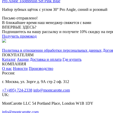
Pro Angle Toothbrush Set Pink Blue
Набор зубных щёток с углом 30° Pro Angle, синий и розовый
Письмо отправлено!
В ближайшее время наш менеджер свяжется с вами
ВПЕРВЫЕ ЗДЕСЬ?
Подпишитесь на нашу рассылку и получите 10% скидку на перв
Получить промокод
Политика в отношении обработки персональных данных
Догов
ПОКУПАТЕЛЯМ
Каталог
Акции
Доставка и оплата
Где купить
КОМПАНИЯ
О нас
Новости
Производство
Россия:
г. Москва, ул. Зорге д. 9А стр 2 оф. 312
+7 (495) 724-2338
info@montcarotte.com
UK:
MontCarotte LLC 54 Portland Place, London W1B 1DY
info@montcarotte.com