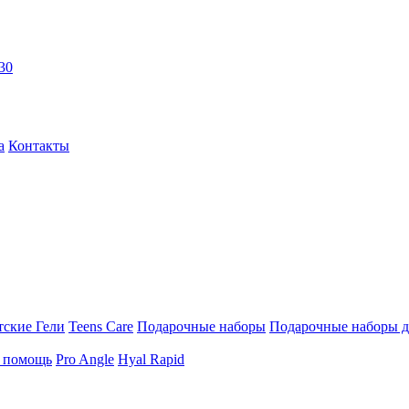
30
а
Контакты
тские Гели
Teens Care
Подарочные наборы
Подарочные наборы д
я помощь
Pro Angle
Hyal Rapid