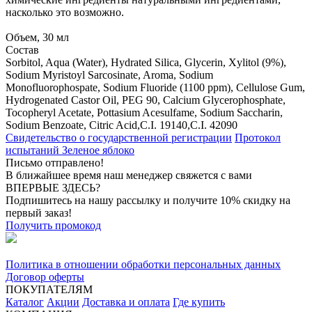
насколько это возможно.
Объем, 30 мл
Состав
Sorbitol, Aqua (Water), Hydrated Silica, Glycerin, Xylitol (9%),
Sodium Myristoyl Sarcosinate, Aroma, Sodium
Monofluorophospate, Sodium Fluoride (1100 ppm), Cellulose Gum,
Hydrogenated Castor Oil, PEG 90, Calcium Glycerophosphate,
Tocopheryl Acetate, Pottasium Acesulfame, Sodium Saccharin,
Sodium Benzoate, Citric Acid,C.I. 19140,C.I. 42090
Свидетельство о государственной регистрации
Протокол
испытаний Зеленое яблоко
Письмо отправлено!
В ближайшее время наш менеджер свяжется с вами
ВПЕРВЫЕ ЗДЕСЬ?
Подпишитесь на нашу рассылку и получите 10% скидку на
первый заказ!
Получить промокод
Политика в отношении обработки персональных данных
Договор оферты
ПОКУПАТЕЛЯМ
Каталог
Акции
Доставка и оплата
Где купить