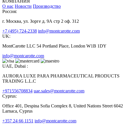
КОМПАНИЯ
О нас
Новости
Производство
Россия:
г. Москва, ул. Зорге д. 9А стр 2 оф. 312
+7 (495) 724-2338
info@montcarotte.com
UK:
MontCarotte LLC 54 Portland Place, London W1B 1DY
info@montcarotte.com
UAE, Dubai :
AURORA LUXE PARA PHARMACEUTICAL PRODUCTS
TRADING L.L.C
+971556708834
uae.sales@montcarotte.com
Cyprus:
Office 401, Despina Sofia Complex 8, United Nations Street 6042
Larnaca, Cyprus
+357 24 66 1151
info@montcarotte.com