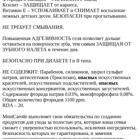
Ксилит – ЗАЩИЩАЕТ от кариеса,
Витамин Е – УСПОКАИВАЕТ и СНИМАЕТ воспаление
нежных детских десен. БЕЗОПАСЕН при проглатывании.
НЕ ТРЕБУЕТ СМЫВАНИЯ.
Повышенная АДГЕЗИВНОСТЬ геля позволяет дольше
оставаться на поверхности зуба, тем самым ЗАЩИЩАЯ ОТ
ЗУБНОГО НАЛЕТА в течение дня.
БЕЗОПАСНО ПРИ ДИАБЕТЕ I и II типа.
НЕ СОДЕРЖИТ: Парабенов, силиконов, лаурил сульфат
натрия, антисептиков (Триклозан),
опасных
искусственных
красителей, искусственных подсластителей,
опасных
искусственных консервантов, искусственных загустителей.
Содержание фторида натрия 0,03%, монофторфосфата 0,08%.
Общее количество фторидов 1100 ppm.
RDA – 20.
MontCarotte выполняет свои обязательства по созданию
продуктов для ухода за полостью рта, которые ваша семья
сможет с уверенностью использовать, исключив ингредиенты,
безопасность которых не гарантирована, и заменив
химические ингредиенты натуральными ингредиентами,